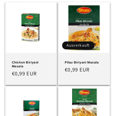
o
r
i
e
:
Ausverkauft
Chicken Biriyani
Pilau Biriyani Masala
Masala
Normaler
€0,99 EUR
Normaler
€0,99 EUR
Preis
Preis