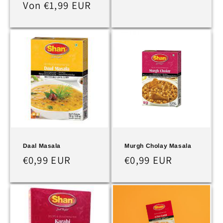
Preis
Normaler
Von €1,99 EUR
Preis
Daal Masala
Murgh Cholay Masala
Normaler
€0,99 EUR
Normaler
€0,99 EUR
Preis
Preis