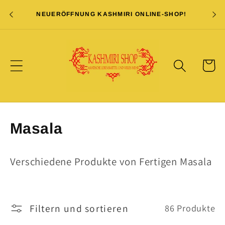
Direkt
+49 (
zum
NEUERÖFFNUNG KASHMIRI ONLINE-SHOP!
Inhalt
Warenko
K
Masala
a
Verschiedene Produkte von Fertigen Masala
t
e
g
Filtern und sortieren
86 Produkte