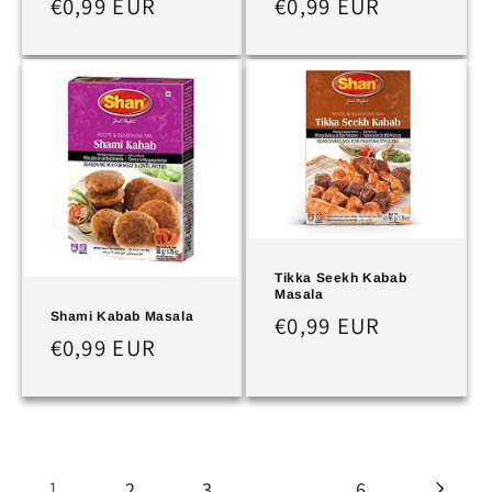
Normaler
€0,99 EUR
Normaler
€0,99 EUR
Preis
Preis
Tikka Seekh Kabab
Masala
Shami Kabab Masala
Normaler
€0,99 EUR
Normaler
€0,99 EUR
Preis
Preis
1
…
2
3
6