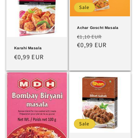
Sale
Achar Goscht Masala
Normaler
Verkaufspr
€1,10 EUR
Preis
€0,99 EUR
Karahi Masala
Normaler
€0,99 EUR
Preis
Sale