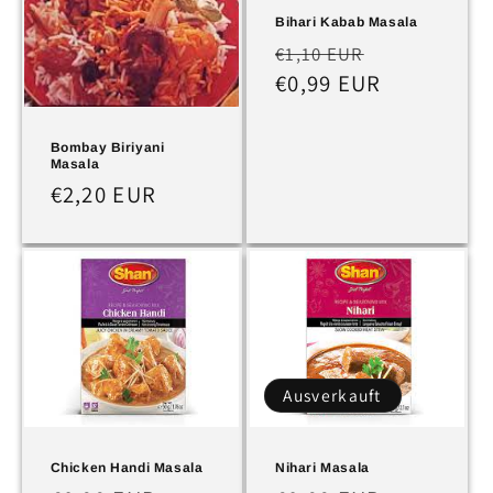
Bihari Kabab Masala
Normaler
Verkaufspr
€1,10 EUR
Preis
€0,99 EUR
Bombay Biriyani
Masala
Normaler
€2,20 EUR
Preis
Ausverkauft
Chicken Handi Masala
Nihari Masala